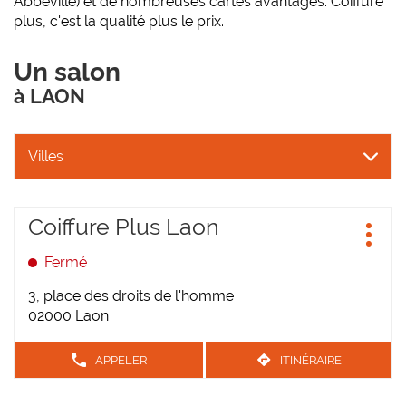
Abbeville) et de nombreuses cartes avantages. Coiffure
plus, c'est la qualité plus le prix.
Un salon
à LAON
Villes
Appuyer
Coiffure Plus Laon
Point
sur
Plus
de
la
d'opt
Fermé
vente
touche
:
ENTRÉE
3, place des droits de l'homme
pour
02000 Laon
obtenir
de
APPELER
ITINÉRAIRE
AFFICHER
JUSQU'AU
plus
LE
POINT
NUMÉRO
amples
DE