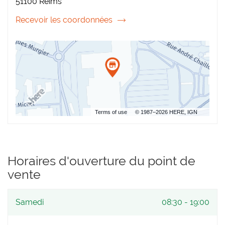
51100 Reims
AU
REIMS
CARREFOUR
Recevoir les coordonnées
du
point
de
vente
Coiffure
Plus
Reims
Carrefour
Terms of use
© 1987–2026 HERE, IGN
Horaires d'ouverture du point de
vente
Horaires
Samedi
08:30
-
19:00
d'ouverture
d'aujourd'hui