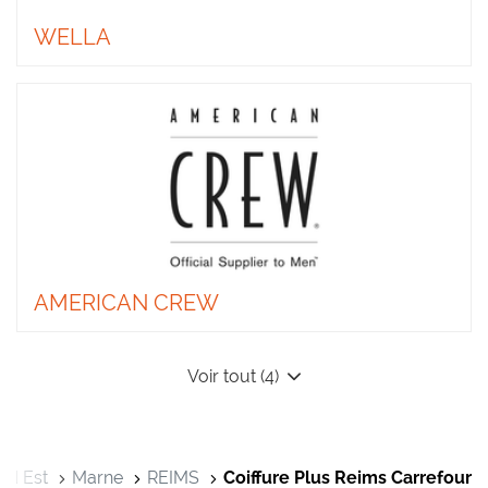
WELLA
AMERICAN CREW
Voir tout (4)
nd Est
Marne
REIMS
Coiffure Plus Reims Carrefour