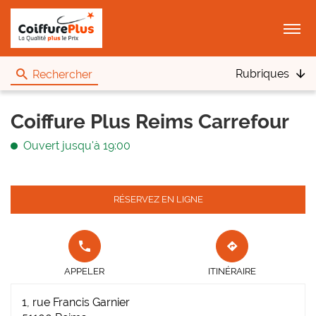
Menu
Rubriques
Rechercher
Coiffure Plus Reims Carrefour
Ouvert jusqu'à 19:00
RÉSERVEZ EN LIGNE
APPELER
JUSQU'AU
LE POINT
POINT
APPELER
ITINÉRAIRE
DE VENTE
DE
COIFFURE
VENTE
1, rue Francis Garnier
PLUS REIMS
COIFFURE
CARREFOUR
PLUS