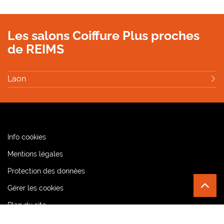
Les salons Coiffure Plus proches
de REIMS
Laon
(ouvre
Info cookies
dans
(ouvre
Mentions légales
une
dans
nouvelle
(ouvre
Protection des données
une
fenêtre)
dans
nouvelle
Gérer les cookies
REMO
(NAVI
une
fenêtre)
EN
nouvelle
HAUT
Plan du site
DE
fenêtre)
PAGE
Version contrastée (
off
)