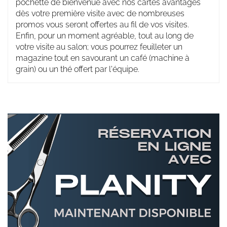
pochette de bienvenue avec nos cartes avantages
dès votre première visite avec de nombreuses
promos vous seront offertes au fil de vos visites.
Enfin, pour un moment agréable, tout au long de
votre visite au salon; vous pourrez feuilleter un
magazine tout en savourant un café (machine à
grain) ou un thé offert par l'équipe.
Réservation
en
ligne
Bannières
avec
PLANITY