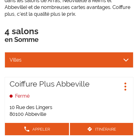
dans les salons de Arras, Neuvillette à Reims et
Abbeville) et de nombreuses cartes avantages. Coiffure
plus, c'est la qualité plus le prix.
4 salons
en Somme
Villes
Appuyer
Coiffure Plus Abbeville
Point
sur
Plus
de
la
d'opt
Fermé
vente
touche
:
ENTRÉE
10 Rue des Lingers
pour
80100 Abbeville
obtenir
de
APPELER
ITINÉRAIRE
AFFICHER
JUSQU'AU
plus
LE
POINT