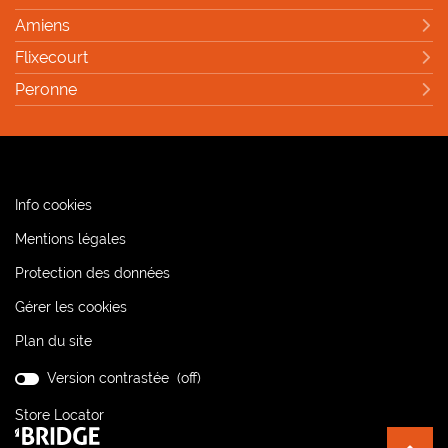
Amiens
Flixecourt
Peronne
(ouvre
Info cookies
dans
(ouvre
Mentions légales
une
dans
nouvelle
(ouvre
Protection des données
une
fenêtre)
dans
nouvelle
Gérer les cookies
une
fenêtre)
nouvelle
Plan du site
fenêtre)
Version contrastée (
off
)
Store Locator
(ouvre