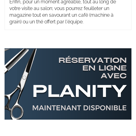
Enfin, pour un moment agréable, tout au long de
votre visite au salon; vous pourrez feuilleter un
magazine tout en savourant un café (machine à
grain) ou un thé offert par l'équipe.
Réservation
en
ligne
Bannières
avec
PLANITY