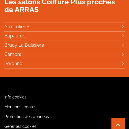
Les salons Coiffure Plus proches
de ARRAS
Armentieres
Bapaume
Bruay La Buissiere
Cambrai
Peronne
(ouvre
Info cookies
dans
(ouvre
Mentions légales
une
dans
nouvelle
(ouvre
Protection des données
une
fenêtre)
dans
nouvelle
Gérer les cookies
REMO
(NAVI
une
fenêtre)