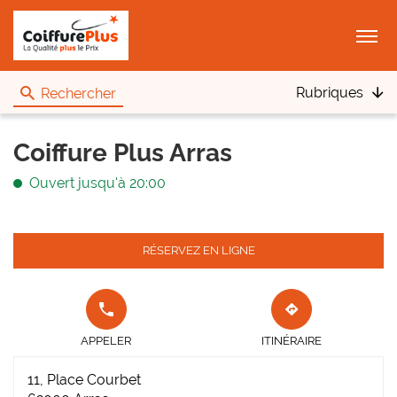
Menu
Rubriques
Rechercher
Coiffure Plus Arras
Ouvert jusqu'à 20:00
RÉSERVEZ EN LIGNE
APPELER
JUSQU'AU
LE POINT
POINT
APPELER
ITINÉRAIRE
DE VENTE
DE
COIFFURE
VENTE
11, Place Courbet
PLUS
COIFFURE
ARRAS AU
PLUS