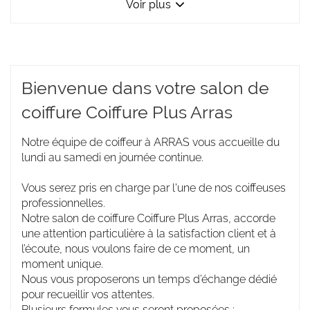
Voir plus
et
les
horaires
d'ouverture
du
point
Bienvenue dans votre salon de
de
vente
coiffure Coiffure Plus Arras
Coiffure
Plus
Arras
Notre équipe de coiffeur à ARRAS vous accueille du
lundi au samedi en journée continue.
Vous serez pris en charge par l'une de nos coiffeuses
professionnelles.
Notre salon de coiffure Coiffure Plus Arras, accorde
une attention particulière à la satisfaction client et à
l’écoute, nous voulons faire de ce moment, un
moment unique.
Nous vous proposerons un temps d’échange dédié
pour recueillir vos attentes.
Plusieurs formules vous seront proposées :