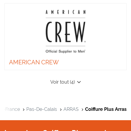
AMERICAN CREW
Voir tout (4)
De-France
Pas-De-Calais
ARRAS
Coiffure Plus Arras