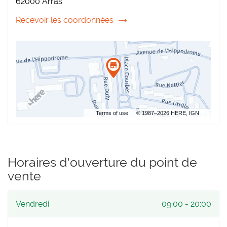
62000 Arras
ARRAS
Recevoir les coordonnées
du
point
de
vente
Coiffure
Plus
Arras
Terms of use
© 1987–2026 HERE, IGN
Horaires d'ouverture du point de
vente
Horaires
Vendredi
09:00
-
20:00
d'ouverture
d'aujourd'hui