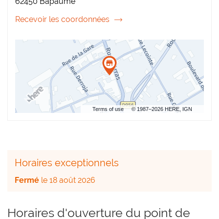
62450 Bapaume
AU
BAPAUME
Recevoir les coordonnées
du
point
de
vente
Coiffure
Plus
Bapaume
Terms of use
© 1987–2026 HERE, IGN
Horaires exceptionnels
Fermé
le 18 août 2026
Horaires d'ouverture du point de