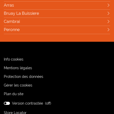
Arras
Bruay La Buissiere
Cambrai
Peronne
(ouvre
Info cookies
dans
(ouvre
Mentions légales
une
dans
nouvelle
(ouvre
Protection des données
une
fenêtre)
dans
nouvelle
Gérer les cookies
une
fenêtre)
nouvelle
Plan du site
fenêtre)
Version contrastée (
off
)
Store Locator