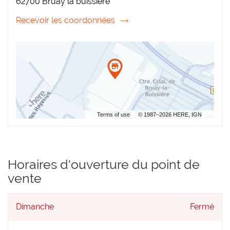
62700 Bruay la buissiere
BRUAY
Recevoir les coordonnées
du
point
de
vente
Coiffure
Plus
Bruay
Terms of use
© 1987–2026 HERE, IGN
Horaires d'ouverture du point de
vente
Horaires
Dimanche
Fermé
d'ouverture
d'aujourd'hui