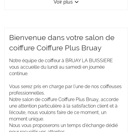
Voir plus
et
les
horaires
d'ouverture
du
point
Bienvenue dans votre salon de
de
vente
coiffure Coiffure Plus Bruay
Coiffure
Plus
Bruay
Notre équipe de coiffeur à BRUAY LA BUISSIERE
vous accueille du lundi au samedi en journée
continue.
Vous serez pris en charge par l'une de nos coiffeuses
professionnelles.
Notre salon de coiffure Coiffure Plus Bruay, accorde
une attention particulière à la satisfaction client et à
l’écoute, nous voulons faire de ce moment, un
moment unique.
Nous vous proposerons un temps d’échange dédié
pour recueillir vos attentes.