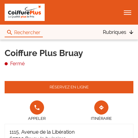
Menu
Rubriques
Rechercher
Coiffure Plus Bruay
Fermé
RÉSERVEZ EN LIGNE
APPELER
JUSQU'AU
LE POINT
POINT
APPELER
ITINÉRAIRE
DE VENTE
DE
COIFFURE
VENTE
1115, Avenue de la Libération
PLUS
COIFFURE
BRUAY AU
PLUS