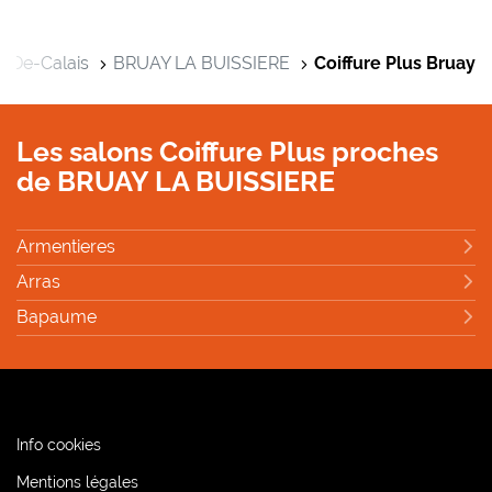
s-De-Calais
BRUAY LA BUISSIERE
Coiffure Plus Bruay
Les salons Coiffure Plus proches
de BRUAY LA BUISSIERE
Armentieres
Arras
Bapaume
(ouvre
Info cookies
dans
(ouvre
Mentions légales
une